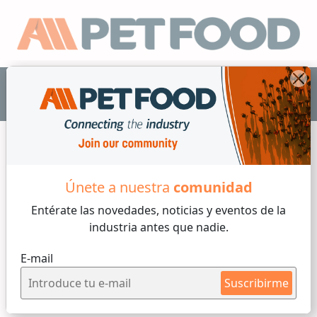
ES
Únete a nuestra
comunidad
Sanidad
Entérate las novedades, noticias y eventos
de la
industria antes que nadie.
6 min de lectura
E-mail
Jueves, 16 de Abril, 2026
Suscribirme
Salmonella
en los alimentos