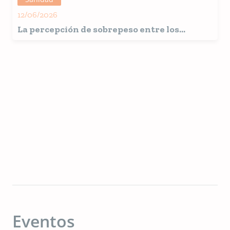
salud
12/06/2026
La percepción de sobrepeso entre los
propietarios aumenta al 43% en gatos y al
37% en perros
Eventos