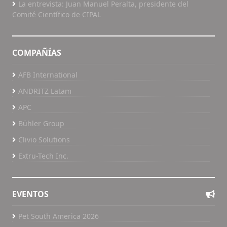
La entrevista: Juan Manuel Peralta, presidente del
Comité Científico de CIPAL
COMPAÑÍAS
AFB International
ANDRITZ Latam
APC
Bühler Group
Clivio Solutions
Extru-Tech Inc.
EVENTOS
Pet South America 2026