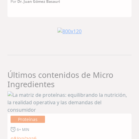
tradicionales hacia
Por
Dr. Juan Gómez Basauri
proteínas alternativas y
funcionales
Últimos contenidos de Micro
Ingredientes
Proteínas
6+ MIN
08/07/2026