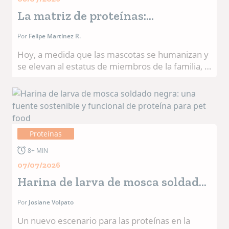
La matriz de proteínas:
equilibrando la nutrición, la
Por
Felipe Martínez R.
realidad operativa y las demandas
Hoy, a medida que las mascotas se humanizan y
del consumidor
se elevan al estatus de miembros de la familia, el
escrutinio sobre los ingredientes de sus comidas
nunca ha sido tan intenso. Por eso, en esta
edición, quise adoptar un enfoque diferente
respecto a mis artículos anteriores y he decidido
escribir sobre el componente más analizado,
Proteínas
costoso y dinámico de cualquier fórmula de
alimento para mascotas: la proteína.
8+ MIN
07/07/2026
El verdadero valor de una materia prima ya no
Harina de larva de mosca soldado
viene dictado únicamente por su precio por
tonelada, ahora se define por una compleja
negra: una fuente sostenible y
Por
Josiane Volpato
matriz de eficacia nutricional, atractivo comercial
funcional de proteína para pet
y viabilidad de fabricación. El universo de
Un nuevo escenario para las proteínas en la