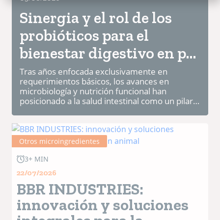
Sinergia y el rol de los
probióticos para el
bienestar digestivo en pet
care
Tras años enfocada exclusivamente en
requerimientos básicos, los avances en
microbiología y nutrición funcional han
posicionado a la salud intestinal como un pilar
clave del bienestar animal. La microbiota ha
pasado de ser un concepto exclusi...
Otros microingredientes
3+ MIN
22/07/2026
BBR INDUSTRIES:
innovación y soluciones