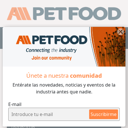
ES
Home
/ Vitaminas
/ Proteínas
/ Minerales
/
Conservantes
/ Palatabilizantes
/ Colorantes
/ Otros
microingredientes
Únete a nuestra
comunidad
Entérate las novedades, noticias y eventos
de la
industria antes que nadie.
E-mail
Otros microingredientes
Suscribirme
6 min de lectura
05/08/2026