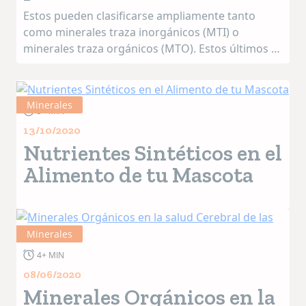
Estos pueden clasificarse ampliamente tanto
como minerales traza inorgánicos (MTI) o
minerales traza orgánicos (MTO). Estos últimos se
denominan así, ya que son complejos, o están
asociados de otra manera, con grupos de enlace
org&aacu...
Minerales
3+ MIN
13/10/2020
Nutrientes Sintéticos en el
Alimento de tu Mascota
Minerales
4+ MIN
08/06/2020
Minerales Orgánicos en la