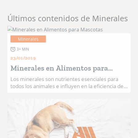
Últimos contenidos de Minerales
Minerales
3+ MIN
23/01/2019
Minerales en Alimentos para
Mascotas
Los minerales son nutrientes esenciales para
todos los animales e influyen en la eficiencia de
PRODUCCIÓN y de acuerdo a su disponibilidad
en la naturaleza se clasifican en: Macrominerales
Microminerales Los minerales traza son vitales
para el desempeño animal. El zinc cumple
funciones esenciales en los animales. Como un
bloque de construcción metabólica, satisface las
necesidades nutricionales básicas. En las