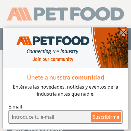
ES
Home
/
Minerales
Únete a nuestra
comunidad
Entérate las novedades, noticias y eventos
de la
Minerales
industria antes que nadie.
E-mail
4 min de lectura
29/09/2022
Suscribirme
Las defensas