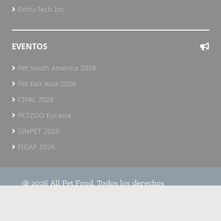
Extru-Tech Inc.
EVENTOS
Pet South America 2026
Pet Fair Asia 2026
CIPAL 2026
PETZOO Eurasia
SINPET 2026
FIGAP 2026
@ 2026 All Pet Food. Todos los derechos
reservados.
Home
Políticas de privacidad
All Pet Food TV