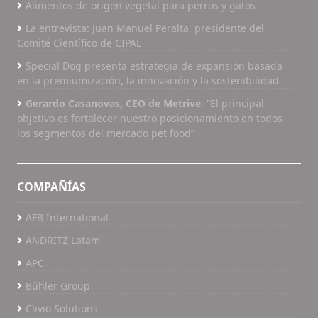
de mineral que se decida utilizar en la dieta.
Alimentos de origen vegetal para perros y gatos
Máquinas, Kemin, Manzoni, M.Cassab, Royal
PUNTOS PARA TOMAR EN CUENTA AL DECIDIR
Canin, Salus, SPF, Waltham, y con la colaboración
La entrevista: Juan Manuel Peralta, presidente del
LA FUENTE MINERAL A UTILIZAR Autora: Arlette
de Adisseo, EnviroLogix y Hemoprot. Todavía
Comité Científico de CIPAL
Irina Soria Flores - TROUW NUTRITION Fuente:
existe la posibilidad de inclusión de nuevas
Special Dog presenta estrategia de expansión basada
Pet Food Latinoamérica
marcas, potenciando la participación en el
en la premiumización, la innovación y la sostenibilidad
evento, que tiene una serie de oportunidades
Gerardo Casanovas, CEO de Metrive
: “El principal
disponibles para los patrocinadores. Póngase en
objetivo es fortalecer nuestro posicionamiento en todos
contacto a través del teléfono (19) 3232-7518 o
los segmentos del mercado pet food”
por correo electrónico a cbna@cbna.com.br
AGENDA: XV Congresso CBNA Pet Fecha del
evento: 13 y 14 de abril de 2016 Expo D. Pedro
COMPAÑÍAS
— Campinas (SP) Colégio Brasileiro de Nutrição
Animal Hashtag para las redes sociales
AFB International
#CBNAPet Más información en
http://www.cbna.com.br Fuente: CBNA Pet
ANDRITZ Latam
2016
APC
Bühler Group
Clivio Solutions