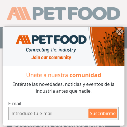
ES
Home
/
Cereales
Únete a nuestra
comunidad
Entérate las novedades, noticias y eventos
de la
Cereales
industria antes que nadie.
E-mail
6 min de lectura
16/03/2026
Suscribirme
Dietas sin cereales para