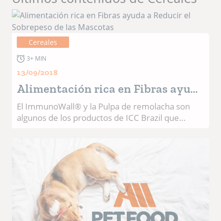
Cereales
3+ MIN
13/09/2018
Alimentación rica en Fibras ayuda
a Reducir el Sobrepeso de las
El ImmunoWall® y la Pulpa de remolacha son
algunos de los productos de ICC Brazil que
Mascotas
pueden ofrecerse a las mascotas La presencia
de perros y gatos en los hogares brasileños
aumenta a cada año. Un levantamiento hecho
por el "Instituto Brasileiro de Geografia e
Estatística" (IBGE) en alianza con la "Associação
Brasileira da Indústria de Produtos para Animais
de Estimação" (Abinpet) ha enseñado que Brasil
tiene la segunda mayor población de mascotas
del mundo, con 22,1 millones de felinos y 52,2