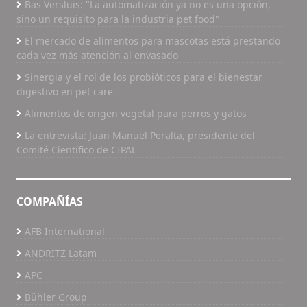
Bas Versluis: "La automatización ya no es una opción,
brinda credenciales de salvado de arroz
sino un requisito para la industria pet food"
estabilizado como ingrediente de alimentos para
El mercado de alimentos para mascotas está prestando
mascotas ecológicamente sostenible. La
cada vez más atención al envasado
compañía de Smith se especializa en el uso de la
extrusión para desactivar la enzima lipasa y
Sinergia y el rol de los probióticos para el bienestar
hacer que el salvado de arroz sea un ingrediente
digestivo en pet care
útil para los seres humanos y animales. No se
Alimentos de origen vegetal para perros y gatos
añaden otros productos químicos durante el
La entrevista: Juan Manuel Peralta, presidente del
proceso. El calor producido por la fricción
Comité Científico de CIPAL
durante la extrusión neutraliza la enzima.
Anteriormente, el método que se utilizaba para
evitar que el salvado de arroz se echara a perder
COMPAÑÍAS
era extraer su grasa utilizando hexano. Sin
embargo, algunos consumidores de alimentos
AFB International
para mascotas se opusieron a los productos que
utiliza una petroquímica en el proceso de
ANDRITZ Latam
desgrase del salvado de arroz, agregó Smith.
APC
Ahorro de costes RiceBran Technologies calculó
los hipotéticos ahorros de costos al remplazar el
Bühler Group