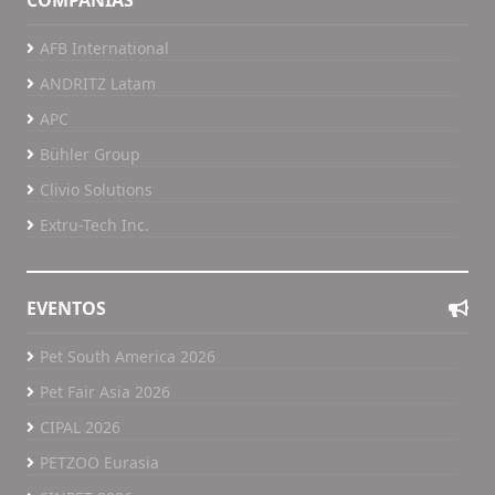
AFB International
ANDRITZ Latam
APC
Bühler Group
Clivio Solutions
Extru-Tech Inc.
EVENTOS
Pet South America 2026
Pet Fair Asia 2026
CIPAL 2026
PETZOO Eurasia