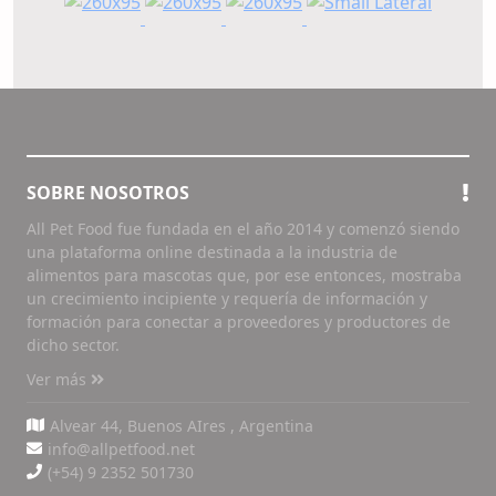
SOBRE NOSOTROS
All Pet Food fue fundada en el año 2014 y comenzó siendo
una plataforma online destinada a la industria de
alimentos para mascotas que, por ese entonces, mostraba
un crecimiento incipiente y requería de información y
formación para conectar a proveedores y productores de
dicho sector.
Ver más
Alvear 44, Buenos AIres , Argentina
info@allpetfood.net
(+54) 9 2352 501730