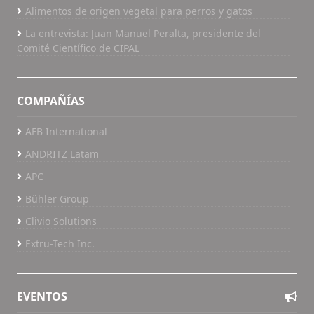
Alimentos de origen vegetal para perros y gatos
La entrevista: Juan Manuel Peralta, presidente del
Comité Científico de CIPAL
COMPAÑÍAS
AFB International
ANDRITZ Latam
APC
Bühler Group
Clivio Solutions
Extru-Tech Inc.
EVENTOS