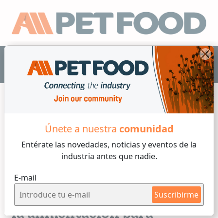
ES
Únete a nuestra
comunidad
Info Mercado
Entérate las novedades, noticias y eventos
de la
industria antes que nadie.
2 min de lectura
E-mail
Jueves, 25 de Junio, 2026
Casi 900 millones de kilos:
Suscribirme
la alimentación para