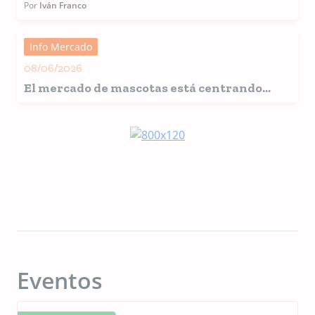
food América Latina
Por
Iván Franco
Info Mercado
08/06/2026
El mercado de mascotas está centrando
cada vez más su atención en los alimentos
multifuncionales en respuesta a unos
consumidores más exigentes
Eventos