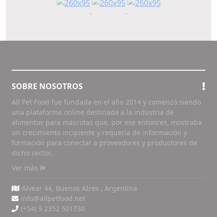
SOBRE NOSOTROS
All Pet Food fue fundada en el año 2014 y comenzó siendo
una plataforma online destinada a la industria de
alimentos para mascotas que, por ese entonces, mostraba
un crecimiento incipiente y requería de información y
formación para conectar a proveedores y productores de
dicho sector.
Ver más
Alvear 44, Buenos AIres , Argentina
info@allpetfood.net
(+54) 9 2352 501730