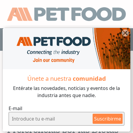
ES
Únete a nuestra
comunidad
Vitaminas
Entérate las novedades, noticias y eventos
de la
industria antes que nadie.
2 min de lectura
E-mail
Lunes, 31 de Agosto, 2020
DSM destaca las
Suscribirme
Preferencias por las Dietas