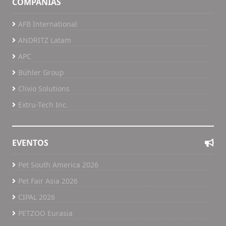
COMPAÑÍAS
AFB International
ANDRITZ Latam
APC
Bühler Group
Clivio Solutions
Extru-Tech Inc.
EVENTOS
Pet South America 2026
Pet Fair Asia 2026
CIPAL 2026
PETZOO Eurasia