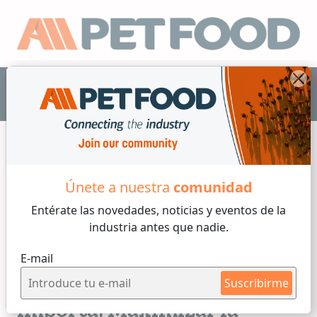
ES
Únete a nuestra
comunidad
Minerales
Entérate las novedades, noticias y eventos
de la
industria antes que nadie.
3 min de lectura
E-mail
Martes, 17 de Agosto, 2021
La elección del mineral
Suscribirme
importa: Maximizar la