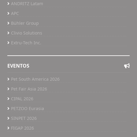
ANDRITZ Latam
APC
Bühler Group
Clivio Solutions
Extru-Tech Inc.
EVENTOS
Pet South America 2026
Pet Fair Asia 2026
CIPAL 2026
PETZOO Eurasia
SINPET 2026
FIGAP 2026