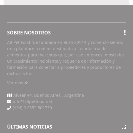
SOBRE NOSOTROS
All Pet Food fue fundada en el año 2014 y comenzó siendo
una plataforma online destinada a la industria de
alimentos para mascotas que, por ese entonces, mostraba
un crecimiento incipiente y requería de información y
formación para conectar a proveedores y productores de
dicho sector.
Ver más
Alvear 44, Buenos AIres , Argentina
info@allpetfood.net
(+54) 9 2352 501730
ÚLTIMAS NOTICIAS