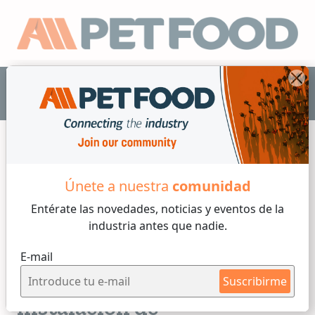
ES
Únete a nuestra
comunidad
Transporte
Entérate las novedades, noticias y eventos
de la
industria antes que nadie.
3 min de lectura
E-mail
Martes, 18 de Octubre, 2022
Operaciones fluidas con
Suscribirme
instalación de