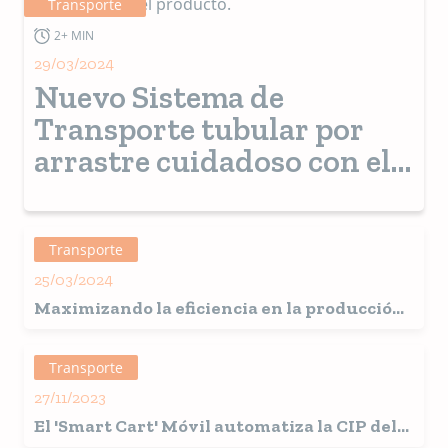
Transporte
2+ MIN
29/03/2024
Nuevo Sistema de
Transporte tubular por
arrastre cuidadoso con el
producto.
Transporte
25/03/2024
Maximizando la eficiencia en la producción
de croquetas para perros: Transporte
Neumático E-finity vs. Transportador de
Transporte
Cable de Arrastre
27/11/2023
El 'Smart Cart' Móvil automatiza la CIP del