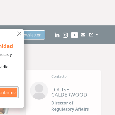
críbete al Newsletter
ES
nidad
icias y
adie.
Contacto
LOUISE
cribirme
CALDERWOOD
Director of
Regulatory Affairs