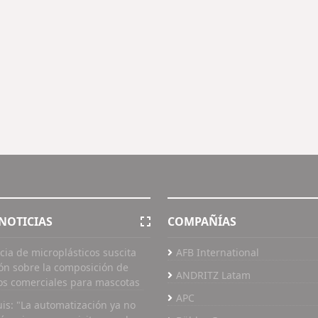
NOTICIAS
COMPAÑÍAS
cia de microplásticos suscita
AFB International
ón sobre la composición de
ANDRITZ Latam
os comerciales para mascotas
APC
uis: "La automatización ya no