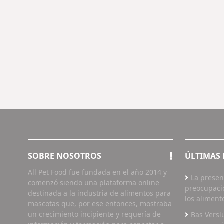
SOBRE NOSOTROS
ÚLTIMAS 
All Pet Food fue fundada en el año 2014 y
La presen
comenzó siendo una plataforma online
preocupaci
destinada a la industria de alimentos para
los aliment
mascotas que, por ese entonces, mostraba
un crecimiento incipiente y requería de
Bas Versl