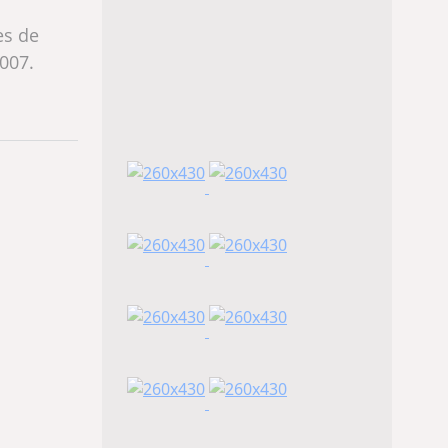
es de
007.