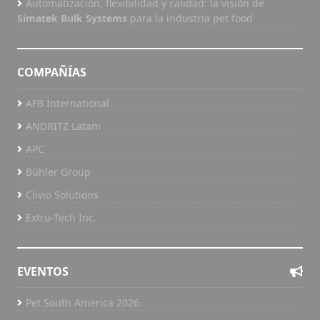
Automatización, flexibilidad y calidad: la visión de
Simatek Bulk Systems
para la industria pet food
COMPAÑÍAS
AFB International
ANDRITZ Latam
APC
Bühler Group
Clivio Solutions
Extru-Tech Inc.
EVENTOS
Pet South America 2026