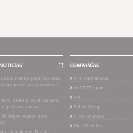
NOTICIAS
COMPAÑÍAS
o de alimentos para mascotas
AFB International
ndo cada vez más atención al
ANDRITZ Latam
APC
 el rol de los probióticos para
r digestivo en pet care
Bühler Group
 de origen vegetal para
Clivio Solutions
tos
Extru-Tech Inc.
ista: Juan Manuel Peralta,