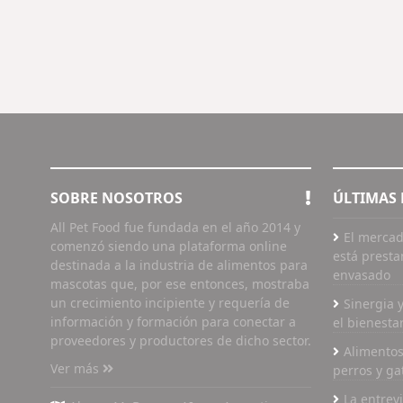
SOBRE NOSOTROS
ÚLTIMAS 
All Pet Food fue fundada en el año 2014 y
El mercad
comenzó siendo una plataforma online
está presta
destinada a la industria de alimentos para
envasado
mascotas que, por ese entonces, mostraba
un crecimiento incipiente y requería de
Sinergia y
información y formación para conectar a
el bienesta
proveedores y productores de dicho sector.
Alimentos
Ver más
perros y ga
La entrev