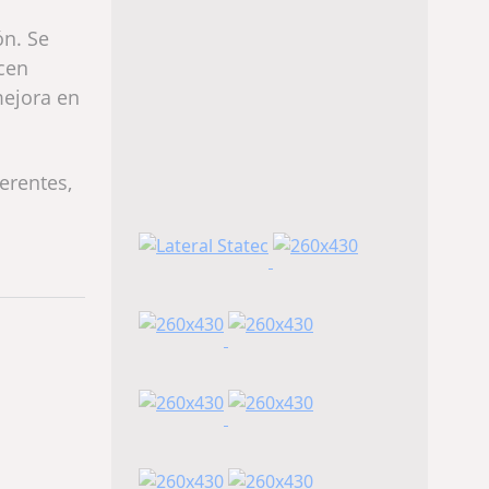
ón. Se
ecen
mejora en
erentes,