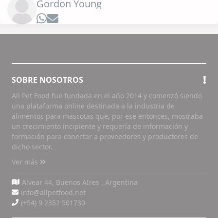
Gordon Young
SOBRE NOSOTROS
All Pet Food fue fundada en el año 2014 y comenzó siendo
una plataforma online destinada a la industria de
alimentos para mascotas que, por ese entonces, mostraba
un crecimiento incipiente y requería de información y
formación para conectar a proveedores y productores de
dicho sector.
Ver más
Alvear 44, Buenos AIres , Argentina
info@allpetfood.net
(+54) 9 2352 501730