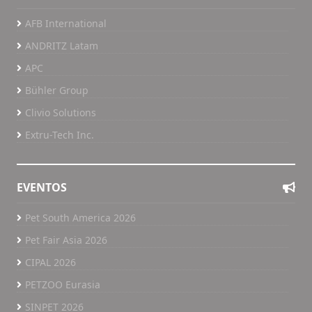
AFB International
ANDRITZ Latam
APC
Bühler Group
Clivio Solutions
Extru-Tech Inc.
EVENTOS
Pet South America 2026
Pet Fair Asia 2026
CIPAL 2026
PETZOO Eurasia
SINPET 2026