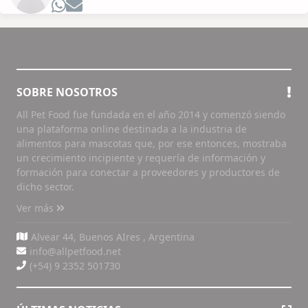
SOBRE NOSOTROS
All Pet Food fue fundada en el año 2014 y comenzó siendo
una plataforma online destinada a la industria de
alimentos para mascotas que, por ese entonces, mostraba
un crecimiento incipiente y requería de información y
formación para conectar a proveedores y productores de
dicho sector.
Ver más
Alvear 44, Buenos AIres , Argentina
info@allpetfood.net
(+54) 9 2352 501730