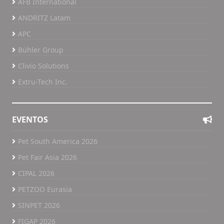
AFB International
ANDRITZ Latam
APC
Bühler Group
Clivio Solutions
Extru-Tech Inc.
EVENTOS
Pet South America 2026
Pet Fair Asia 2026
CIPAL 2026
PETZOO Eurasia
SINPET 2026
FIGAP 2026