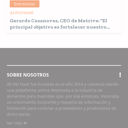
Entrevistas
31/07/2026
Gerardo Casanovas, CEO de Metrive
: “El
principal objetivo es fortalecer nuestro
posicionamiento en todos los segmentos del
mercado pet food”
SOBRE NOSOTROS
All Pet Food fue fundada en el año 2014 y comenzó siendo
una plataforma online destinada a la industria de
alimentos para mascotas que, por ese entonces, mostraba
un crecimiento incipiente y requería de información y
formación para conectar a proveedores y productores de
dicho sector.
Ver más