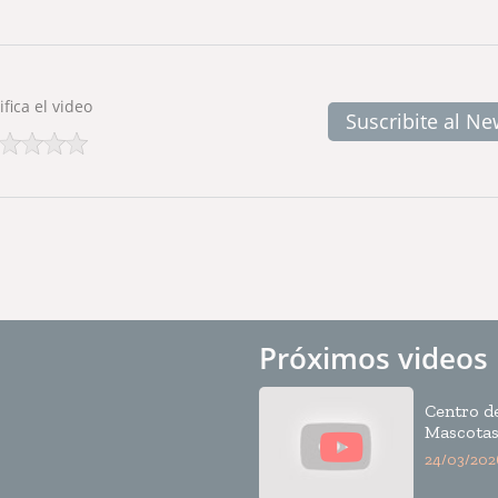
ifica el video
Suscribite al Ne
Próximos videos
Centro d
Mascota
Catadora
24/03/202
Callizo 