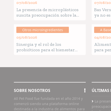
07/08/2026
07/08/20
La presencia de microplásticos
Bas Vers
suscita preocupación sobre la
ya no es
composición de los alimentos
requisit
comerciales para mascotas
food"
Otros microingredientes
A Base
05/08/2026
04/08/20
Sinergia y el rol de los
Aliment
probióticos para el bienestar
para per
digestivo en pet care
SOBRE NOSOTROS
ÚLTIMAS 
All Pet Food fue fundada en el año 2014 y
La presen
comenzó siendo una plataforma online
preocupaci
destinada a la industria de alimentos para