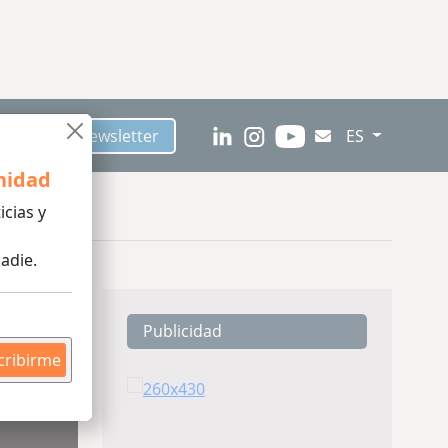
críbete al Newsletter
ES
nidad
icias y
adie.
Publicidad
cribirme