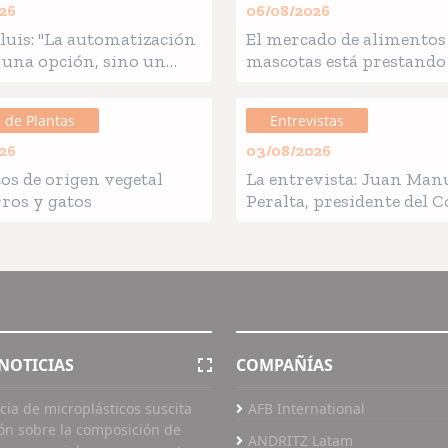
26
06/08/2026
luis: "La automatización
El mercado de alimentos
 una opción, sino un
mascotas está prestando
o para la industria pet
vez más atención al env
 de Plantas
Entrevistas
26
03/08/2026
os de origen vegetal
La entrevista: Juan Man
ros y gatos
Peralta, presidente del 
Científico de CIPAL
NOTICIAS
COMPAÑÍAS
cia de microplásticos suscita
AFB International
ón sobre la composición de
ANDRITZ Latam