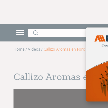
Home /
Videos /
Callizo Aromas en Foro Mascotas 2
Callizo Aromas en F