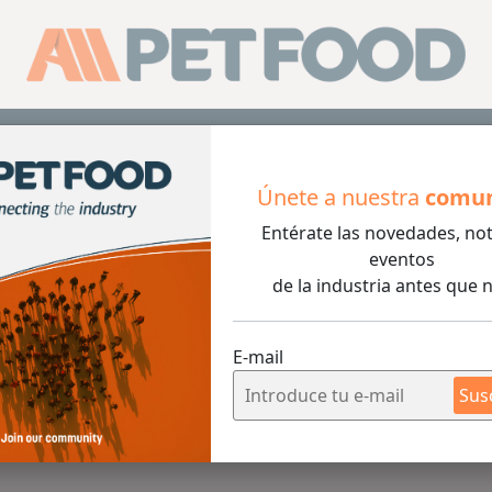
Sus
Únete a nuestra
comu
026
Entérate las novedades, not
eventos
de la industria antes que n
oro Mascotas 2026
E-mail
Sus