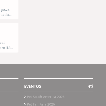
 para
 cada
asado
uel
Comité
EVENTOS
Pet South America 2026
Pet Fair Asia 2026