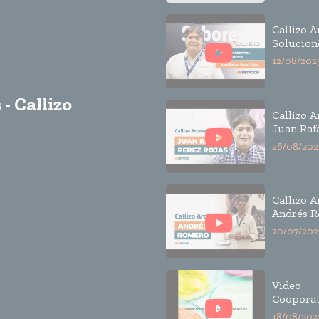
Callizo A
Solucion
la indust
12/08/202
- Callizo
Callizo 
Juan Raf
Rojas
26/08/202
Callizo 
Andrés 
20/07/202
Video
Cooporat
Callizo 
18/08/202