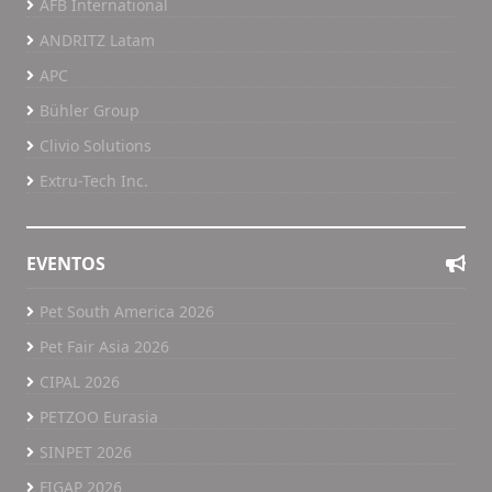
AFB International
ANDRITZ Latam
APC
Bühler Group
Clivio Solutions
Extru-Tech Inc.
EVENTOS
Pet South America 2026
Pet Fair Asia 2026
CIPAL 2026
PETZOO Eurasia
SINPET 2026
FIGAP 2026