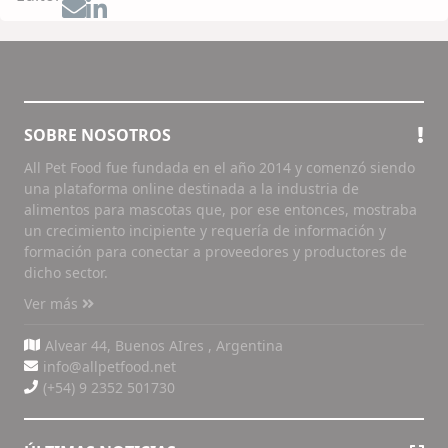
SOBRE NOSOTROS
All Pet Food fue fundada en el año 2014 y comenzó siendo
una plataforma online destinada a la industria de
alimentos para mascotas que, por ese entonces, mostraba
un crecimiento incipiente y requería de información y
formación para conectar a proveedores y productores de
dicho sector.
Ver más
Alvear 44, Buenos AIres , Argentina
info@allpetfood.net
(+54) 9 2352 501730