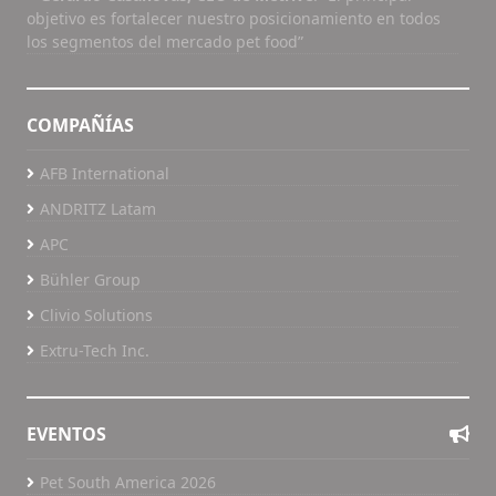
objetivo es fortalecer nuestro posicionamiento en todos
los segmentos del mercado pet food”
COMPAÑÍAS
AFB International
ANDRITZ Latam
APC
Bühler Group
Clivio Solutions
Extru-Tech Inc.
EVENTOS
Pet South America 2026