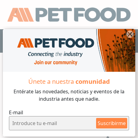
ES
Únete a nuestra
comunidad
Perros
Entérate las novedades, noticias y eventos
de la
industria antes que nadie.
4 min de lectura
E-mail
Lunes, 09 de Febrero, 2026
Suscribirme
La evidencia actual respalda