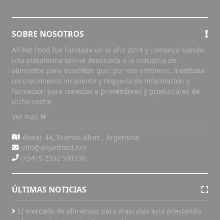
SOBRE NOSOTROS
All Pet Food fue fundada en el año 2014 y comenzó siendo
una plataforma online destinada a la industria de
alimentos para mascotas que, por ese entonces, mostraba
un crecimiento incipiente y requería de información y
formación para conectar a proveedores y productores de
dicho sector.
Ver más
Alvear 44, Buenos AIres , Argentina
info@allpetfood.net
(+54) 9 2352 501730
ÚLTIMAS NOTICIAS
El mercado de alimentos para mascotas está prestando