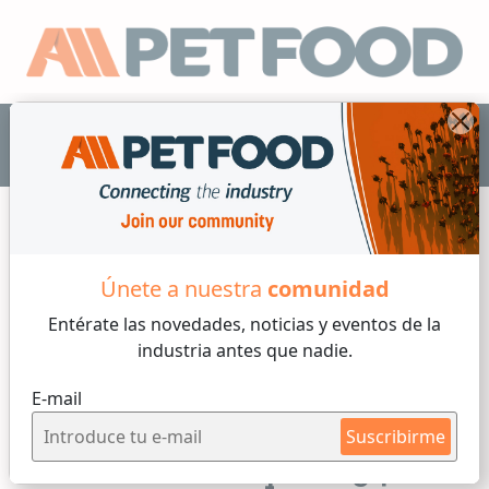
ES
Únete a nuestra
comunidad
Perros
Entérate las novedades, noticias y eventos
de la
industria antes que nadie.
3
3 min de lectura
E-mail
Viernes, 09 de Enero, 2026
Suscribirme
Estudio revela que el 94% de