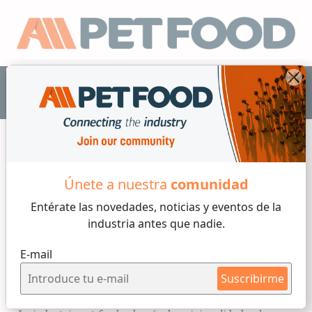
ES
Automatización
Únete a nuestra
comunidad
Entérate las novedades, noticias y eventos
de la
3 min de lectura
industria antes que nadie.
Martes, 09 de Diciembre, 2025
E-mail
La IA está cambiando la
Suscribirme
industria pet food