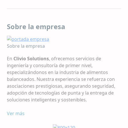
Sobre la empresa
Sobre la empresa
En
Clivio Solutions
, ofrecemos servicios de
ingeniería y consultoría de primer nivel,
especializándonos en la industria de alimentos
balanceados. Nuestra experiencia se refuerza con
asociaciones prestigiosas, asegurando seguridad,
adopción de tecnologías de punta y la entrega de
soluciones inteligentes y sostenibles.
Nuestra propuesta de valor se basa en la integridad,
Ver más
una diversidad de soluciones y un amplio alcance
geográfico. Sobresalimos en fomentar la sinergia,