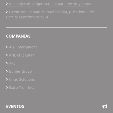
Alimentos de origen vegetal para perros y gatos
La entrevista: Juan Manuel Peralta, presidente del
Comité Científico de CIPAL
COMPAÑÍAS
AFB International
ANDRITZ Latam
APC
Bühler Group
Clivio Solutions
Extru-Tech Inc.
EVENTOS