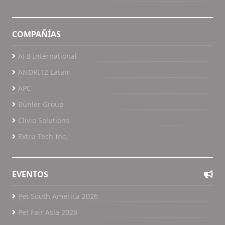
COMPAÑÍAS
AFB International
ANDRITZ Latam
APC
Bühler Group
Clivio Solutions
Extru-Tech Inc.
EVENTOS
Pet South America 2026
Pet Fair Asia 2026