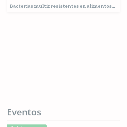
Bacterias multirresistentes en alimentos
de carne cruda para perros alertan de su
riesgo para la salud pública
Eventos