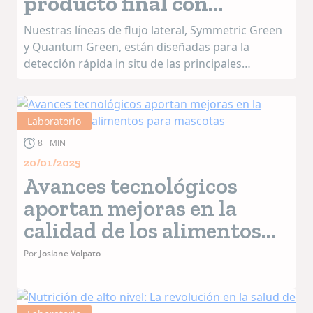
producto final con
ProGnosis Biotech
Nuestras líneas de flujo lateral, Symmetric Green
y Quantum Green, están diseñadas para la
detección rápida in situ de las principales
micotoxinas en los cereales y materias primas
para la producción de piensos. La serie Symmetr...
Laboratorio
8+ MIN
20/01/2025
Avances tecnológicos
aportan mejoras en la
calidad de los alimentos
para mascotas
Por
Josiane Volpato