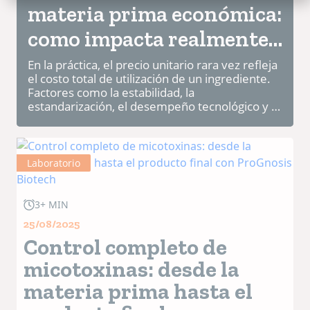
materia prima económica:
como impacta realmente
en la rentabilidad
En la práctica, el precio unitario rara vez refleja
el costo total de utilización de un ingrediente.
Factores como la estabilidad, la
estandarización, el desempeño tecnológico y la
confiabilidad de la cadena de suministro
ejercen una i...
Laboratorio
3+ MIN
25/08/2025
Control completo de
micotoxinas: desde la
materia prima hasta el