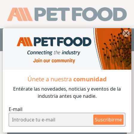
ES
Home
/
Laboratorio
Únete a nuestra
comunidad
Entérate las novedades, noticias y eventos
de la
industria antes que nadie.
5 min de lectura
E-mail
Ludmila Barbi T. Bomcompagni
Por
03/06/2026
Suscribirme
El costo invisible de la