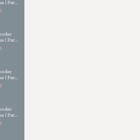
a | Parte
5
 poder
a | Parte
5
 poder
a | Parte
5
 poder
a | Parte
5