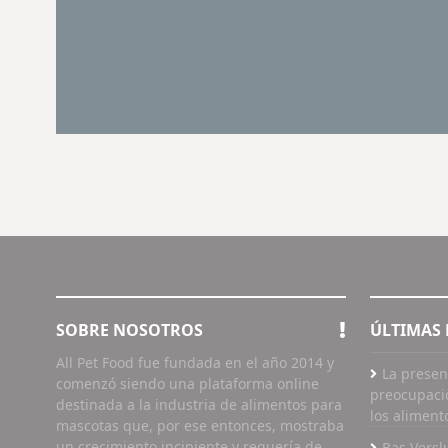
SOBRE NOSOTROS
ÚLTIMAS 
All Pet Food fue fundada en el año 2014 y
La presen
comenzó siendo una plataforma online
preocupaci
destinada a la industria de alimentos para
los aliment
mascotas que, por ese entonces, mostraba
un crecimiento incipiente y requería de
Bas Versl