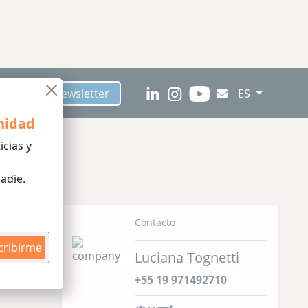
críbete al Newsletter
ES
nidad
icias y
adie.
Contacto
cribirme
Luciana Tognetti
+55 19 971492710