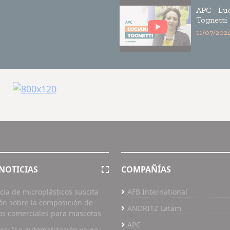
APC - Luciana
Tognetti
11/07/202
NOTICIAS
COMPAÑÍAS
cia de microplásticos suscita
AFB International
ón sobre la composición de
ANDRITZ Latam
os comerciales para mascotas
APC
uis: "La automatización ya no