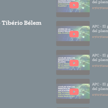
del plasm
4
07/07/202
- Tibério Bélem
APC - El
del plasm
3
07/07/202
APC - El
del plasm
2
07/07/202
APC - El
del plasm
1
07/07/202