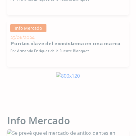
el Foro
Mascotas
México. E
médico
veterinar
zootecnis
Info Mercado
por la
25/06/2024
Universi
Puntos clave del ecosistema en una marca
Nacional
Autónom
Por
Armando Enriquez de la Fuente Blanquet
México y
cuenta c
una maes
en
Administ
de Empre
por la
Universi
ITESO.
Info Mercado