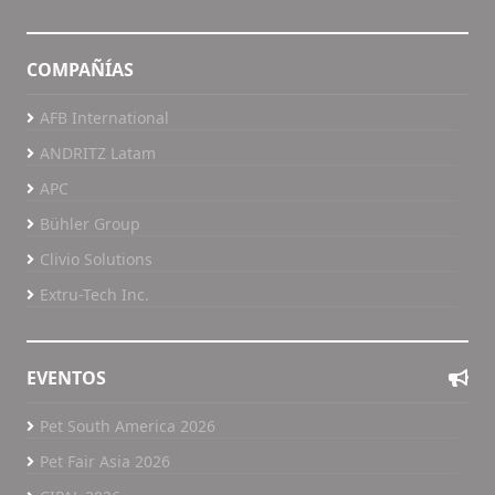
COMPAÑÍAS
AFB International
ANDRITZ Latam
APC
Bühler Group
Clivio Solutions
Extru-Tech Inc.
EVENTOS
Pet South America 2026
Pet Fair Asia 2026