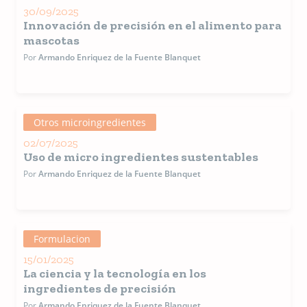
México.
30/09/2025
Trabajó e
Innovación de precisión en el alimento para
Producto
mascotas
Roche c
Por
Armando Enriquez de la Fuente Blanquet
Gerente 
proyecto
Mascotas
gerente 
proyecto
Rumiante
Otros microingredientes
gerente
02/07/2025
Comercia
Uso de micro ingredientes sustentables
Publica
editorial
Por
Armando Enriquez de la Fuente Blanquet
revistas
especiali
de la indu
de Petfoo
dado
Formulacion
conferen
en el For
15/01/2025
Andino d
La ciencia y la tecnología en los
Mascotas
ingredientes de precisión
Colombia
Por
Armando Enriquez de la Fuente Blanquet