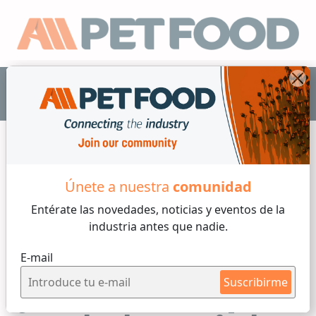
ES
Únete a nuestra
comunidad
Info Mercado
Entérate las novedades, noticias y eventos
de la
industria antes que nadie.
4 min de lectura
E-mail
Por
Armando Enriquez de la Fuente Blanquet
Martes, 04 de Julio, 2023
Suscribirme
¿Cuáles son las bases para el