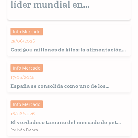
líder mundial en
tecnología de ensacado
para sólidos a granel
Info Mercado
25/06/2026
Casi 900 millones de kilos: la alimentación
para mascotas alcanza cifras récord en
España
Info Mercado
17/06/2026
España
se consolida como uno de los
grandes mercados europeos para la
alimentación de mascotas
Info Mercado
16/06/2026
El verdadero tamaño del mercado de pet
food América Latina
Por
Iván Franco