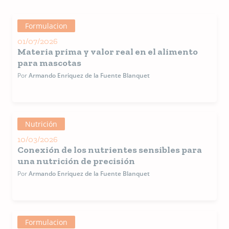
compañía
Trabajó p
DSM
Formulacion
Nutrition
01/07/2026
Products
Materia prima y valor real en el alimento
diferente
posicione
para mascotas
como ger
Por
Armando Enriquez de la Fuente Blanquet
de
Mercadot
en Nutric
de Masco
en Latino
Nutrición
América,
Gerente
10/03/2026
técnico d
Conexión de los nutrientes sensibles para
Vitamina
una nutrición de precisión
Latino
América,
Por
Armando Enriquez de la Fuente Blanquet
gerente 
Proyecto
cadena
alimentic
gerente
Formulacion
Comercia