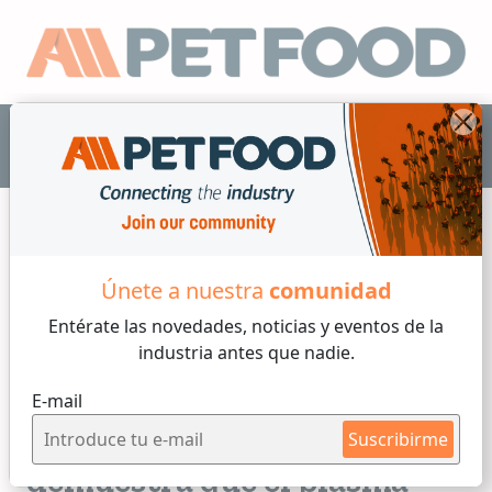
ES
Únete a nuestra
comunidad
Otros microingredientes
Entérate las novedades, noticias y eventos
de la
industria antes que nadie.
2 min de lectura
E-mail
Miércoles, 25 de Marzo, 2026
Nuevo artículo científico
Suscribirme
demuestra que el plasma