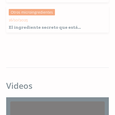
el plasma atomizado contribuye a un
microbioma intestinal más saludable en
Otros microingredientes
perros
16/10/2025
El ingrediente secreto que está
transformando la nutrición animal
Videos