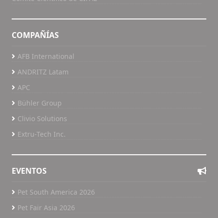
COMPAÑÍAS
AFB International
ANDRITZ Latam
APC
Bühler Group
Clivio Solutions
Extru-Tech Inc.
EVENTOS
Pet South America 2026
Pet Fair Asia 2026