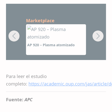
Marketplace
mizado
AP 920 – Plasma atomizado
Para leer el estudio
completo:
https://academic.oup.com/jas/article/
Fuente:
APC