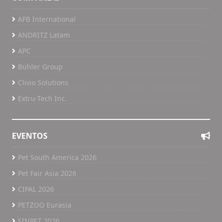
AFB International
ANDRITZ Latam
APC
Bühler Group
Clivio Solutions
Extru-Tech Inc.
EVENTOS
Pet South America 2026
Pet Fair Asia 2026
CIPAL 2026
PETZOO Eurasia
SINPET 2026