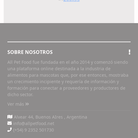
SOBRE NOSOTROS
All Pet Food fue fundada en el año 2014 y comenzó siendo
una plataforma online destinada a la industria de
alimentos para mascotas que, por ese entonces, mostraba
un crecimiento incipiente y requería de información y
formación para conectar a proveedores y productores de
dicho sector.
Ver más
Alvear 44, Buenos AIres , Argentina
info@allpetfood.net
(+54) 9 2352 501730