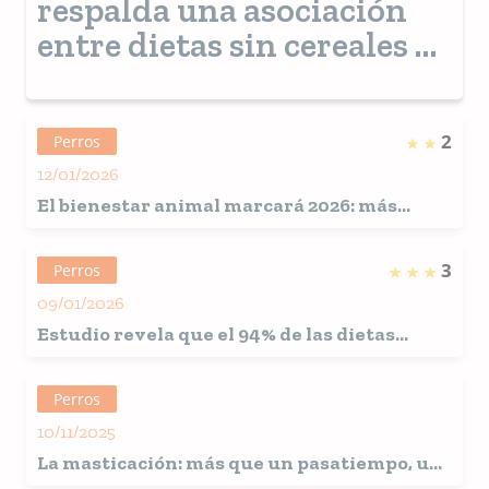
respalda una asociación
entre dietas sin cereales y
la miocardiopatía dilatada
en perros
2
Perros
12/01/2026
El bienestar animal marcará 2026: más
salud emocional, tecnología y consumo
responsable
3
Perros
09/01/2026
Estudio revela que el 94% de las dietas
caseras para perros no proporcionan una
nutrición completa
Perros
10/11/2025
La masticación: más que un pasatiempo, un
pilar biológico del bienestar canino