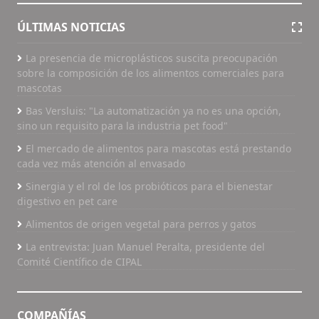
ÚLTIMAS NOTICIAS
La presencia de microplásticos suscita preocupación
sobre la composición de los alimentos comerciales para
mascotas
Bas Versluis: "La automatización ya no es una opción,
sino un requisito para la industria pet food"
El mercado de alimentos para mascotas está prestando
cada vez más atención al envasado
Sinergia y el rol de los probióticos para el bienestar
digestivo en pet care
Alimentos de origen vegetal para perros y gatos
La entrevista: Juan Manuel Peralta, presidente del
Comité Científico de CIPAL
COMPAÑÍAS