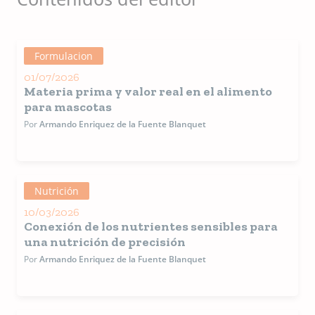
Communi
dicha
compañía
Trabajó p
DSM
Formulacion
Nutrition
01/07/2026
Products
Materia prima y valor real en el alimento
diferente
posicione
para mascotas
como ger
Por
Armando Enriquez de la Fuente Blanquet
de
Mercadot
en Nutric
de Masco
en Latino
Nutrición
América,
Gerente
10/03/2026
técnico d
Conexión de los nutrientes sensibles para
Vitamina
una nutrición de precisión
Latino
América,
Por
Armando Enriquez de la Fuente Blanquet
gerente 
Proyecto
cadena
alimentic