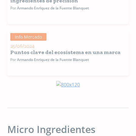
ingredientes de precisión
Colombia
el Foro
Por
Armando Enriquez de la Fuente Blanquet
Mascotas
México. E
médico
veterinar
zootecnis
Info Mercado
por la
25/06/2024
Universi
Puntos clave del ecosistema en una marca
Nacional
Autónom
Por
Armando Enriquez de la Fuente Blanquet
México y
cuenta c
una maes
en
Administ
de Empre
por la
Universi
ITESO.
Micro Ingredientes