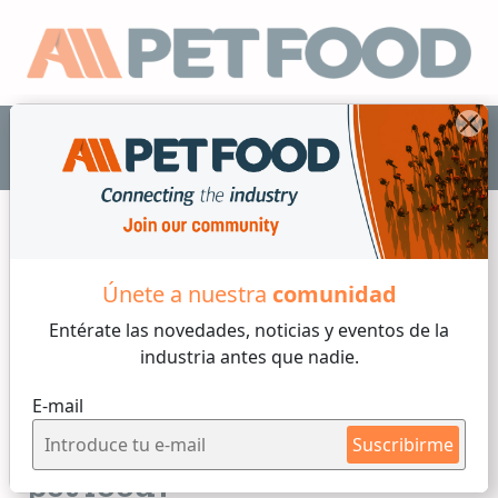
ES
Micro Ingredientes
Únete a nuestra
comunidad
Entérate las novedades, noticias y eventos
de la
5 min de lectura
industria antes que nadie.
Por
Armando Enriquez de la Fuente Blanquet
E-mail
Lunes, 02 de Enero, 2023
¿Cómo podemos innovar en
Suscribirme
pet food?