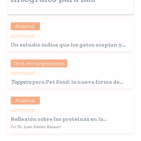
nutrición animal
Proteínas
15/07/2026
Un estudio indica que los gatos aceptan y
digieren bien una dieta con carne cultivada
Otros microingredientes
14/07/2026
Toppers
para Pet Food: la nueva forma de
personalizar, cautivar y diferenciar
Proteínas
14/07/2026
Reflexión sobre las proteínas en la
nutrición de mascotas: desde fuentes
Por
Dr. Juan Gómez Basauri
tradicionales hacia proteínas alternativas
y funcionales