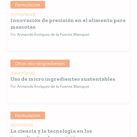
gerente
Formulacion
Comercia
México.
30/09/2025
Trabajó e
Innovación de precisión en el alimento para
Producto
mascotas
Roche c
Por
Armando Enriquez de la Fuente Blanquet
Gerente 
proyecto
Mascotas
gerente 
proyecto
Rumiante
Otros microingredientes
gerente
02/07/2025
Comercia
Uso de micro ingredientes sustentables
Publica
editorial
Por
Armando Enriquez de la Fuente Blanquet
revistas
especiali
de la indu
de Petfoo
dado
Formulacion
conferen
en el For
15/01/2025
Andino d
La ciencia y la tecnología en los
Mascotas