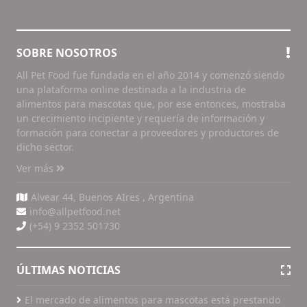
SOBRE NOSOTROS
All Pet Food fue fundada en el año 2014 y comenzó siendo
una plataforma online destinada a la industria de
alimentos para mascotas que, por ese entonces, mostraba
un crecimiento incipiente y requería de información y
formación para conectar a proveedores y productores de
dicho sector.
Ver más
Alvear 44, Buenos AIres , Argentina
info@allpetfood.net
(+54) 9 2352 501730
ÚLTIMAS NOTICIAS
El mercado de alimentos para mascotas está prestando