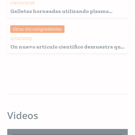
04/02/2026
Galletas horneadas utilizando plasma
atomizado
Otros microingredientes
15/12/2025
Un nuevo artículo científico demuestra que
el plasma atomizado contribuye a un
microbioma intestinal más saludable en
perros
Videos