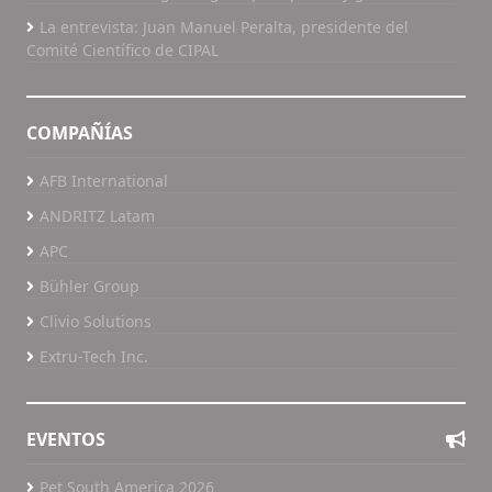
La entrevista: Juan Manuel Peralta, presidente del
Comité Científico de CIPAL
COMPAÑÍAS
AFB International
ANDRITZ Latam
APC
Bühler Group
Clivio Solutions
Extru-Tech Inc.
EVENTOS
Pet South America 2026