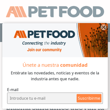
ES
Únete a nuestra
comunidad
Micro Ingredientes
Entérate las novedades, noticias y eventos
de la
industria antes que nadie.
6 min de lectura
E-mail
Martes, 11 de Abril, 2023
Proteínas derivadas del
Suscribirme
plasma sanguíneo apoyan la