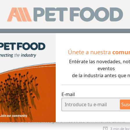
Sus
Únete a nuestra
comu
Entérate las novedades, not
ulsa el crecimiento del mercado de alimentos para mascota
eventos
de la industria antes que n
E-mail
Sus
3 min de lec