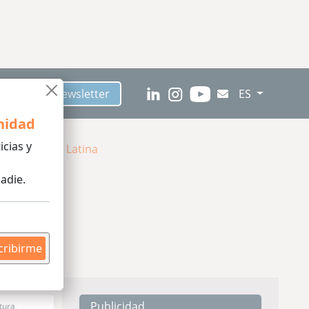
críbete al Newsletter
ES
nidad
icias y
s en América Latina
adie.
cribirme
Publicidad
tura