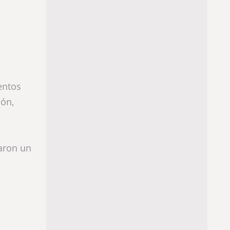
entos
ión,
zaron un