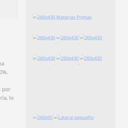
ha
30%.
s por
ía, lo