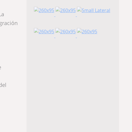
La
gración
e
del