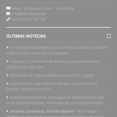
alimentos para mascotas están hechos de
Alvear 44, Buenos AIres , Argentina
frijoles, como la goma guar, un agente espesante
info@allpetfood.net
utilizado principalmente en alimentos húmedos
(+54) 9 2352 501730
para mascotas, que está hecho de la leguminosa
Cyamopsis tetragonoloba. La FDA aún está
investigando ingredientes individuales bajo el
ÚLTIMAS NOTICIAS
paraguas de leguminosas, legumbres o papas,
dijo Anne Norris, especialista en comunicaciones
El mercado de alimentos para mascotas está prestando
sanitarias del Centro de Medicina Veterinaria de
cada vez más atención al envasado
la FDA. "Entonces, sugeriría no tomar acciones
Sinergia y el rol de los probióticos para el bienestar
intuitivas más allá de lo que está explícitamente
digestivo en pet care
establecido en nuestro aviso público en este
Alimentos de origen vegetal para perros y gatos
momento", expresó. Por ejemplo, la goma guar
se reconoce generalmente como segura (GRAS)
La entrevista: Juan Manuel Peralta, presidente del
en su aplicación como estabilizador (21 CFR
Comité Científico de CIPAL
582.7339), comentó. Los estabilizadores como la
Special Dog presenta estrategia de expansión basada
goma guar normalmente no se incluyen en los
en la premiumización, la innovación y la sostenibilidad
alimentos para mascotas en una concentración
Gerardo Casanovas, CEO de Metrive
: “El principal
tan grande como para enumerarse en la lista de
objetivo es fortalecer nuestro posicionamiento en todos