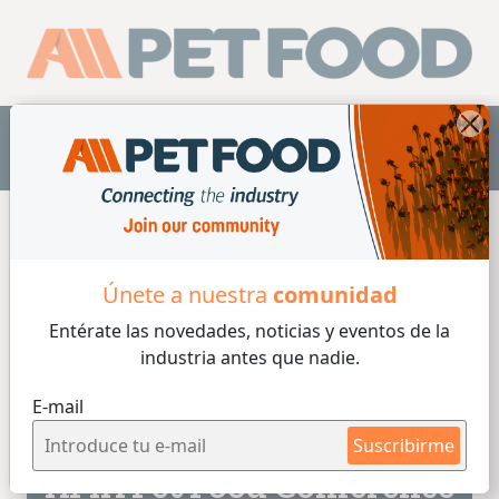
ES
Home
/
Legumbres y Oleaginosas
Únete a nuestra
comunidad
Entérate las novedades, noticias y eventos
de la
Legumbres y Oleaginosas
industria antes que nadie.
E-mail
5 min de lectura
15/02/2022
Suscribirme
AFIA Pet Food Conference