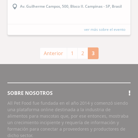
Av. Guilherme Campos, 500, Bloco II. Campinas - SP, Brasil
ver más sobre el evento
Anterior
1
2
3
SOBRE NOSOTROS
All Pet Food fue fundada en el año 2014 y comenzó siendo
una plataforma online destinada a la industria de
alimentos para mascotas que, por ese entonces, mostraba
un crecimiento incipiente y requería de información y
formación para conectar a proveedores y productores de
dicho sector.