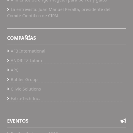
La entrevista: Juan Manuel Peralta, presidente del
Comité Científico de CIPAL
COMPAÑÍAS
AFB International
ANDRITZ Latam
APC
Bühler Group
Clivio Solutions
Extru-Tech Inc.
EVENTOS